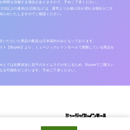
お時間を頂戴する場合がありますので、予めご了承ください。
、3日以上の連休(土日祝)などは、通常よりお届け日が遅れる場合がござ
知らせいたしますのでご確認ください。
文いただいた商品の配送は日本国内のみとなっております。
イト【Buyee】より、ミュージックレインモールで展開している商品を
eeとでは在庫状況に若干のタイムラグが生じるため、Buyeeでご購入い
なる可能性がございます。予めご了承ください。
© 2020 MusicRay’n Inc. All Rights Reserved.