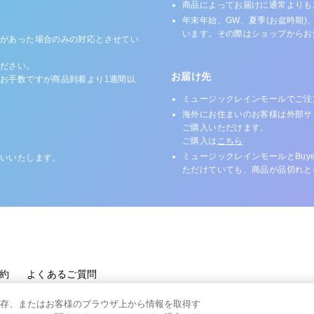
商品によってお届けに通常よりも
年末年始、GW、夏季(お盆時期)
います。その際はショップからお
があった場合のみの対応とさせてい
ださい。
お届け先
お手数ですが商品到着より1週間以
ミュージックレインモールでご注
海外にお住まいのお客様は外部サ
ご購入いただけます。
ご購入は
こちら
ミュージックレインモールとBuy
いいたします。
ただけていても、商品が品切れと
約
よくあるご質問
存、またはお客様のブラウザ上から情報を取得す