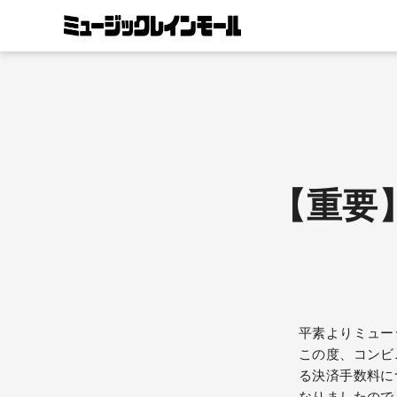
ス
キ
ッ
プ
す
る
【重要
平素よりミュー
この度、コンビ
る決済手数料に
なりましたので