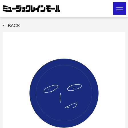
ス
キ
ッ
プ
↼ BACK
す
る