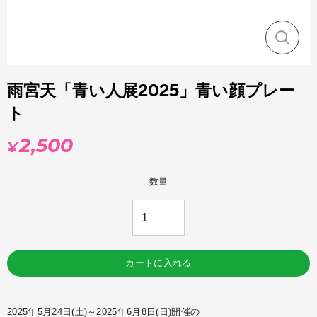
閉
じ
る
雨宮天「青い人展2025」青い顔プレー
ト
2,500
¥
通
常
価
数量
格
カートに入れる
2025年5月24日(土)～2025年6月8日(日)開催の