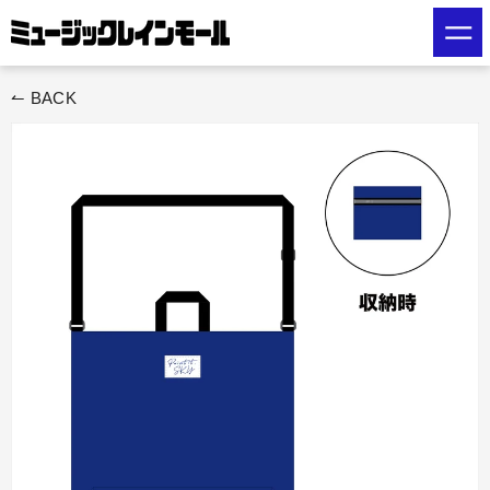
ス
キ
ッ
プ
↼ BACK
す
る