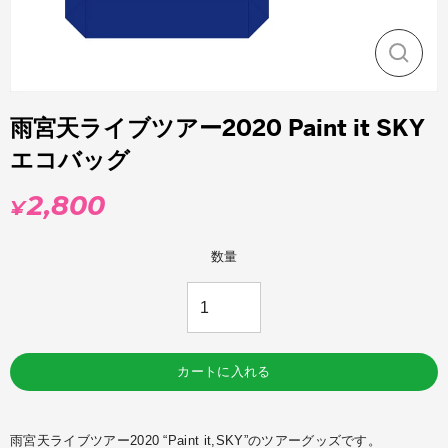
閉
じ
る
雨宮天ライブツアー2020 Paint it SKY
エコバッグ
2,800
¥
通
常
価
数量
格
カートに入れる
雨宮天ライブツアー2020 “Paint it,SKY”のツアーグッズです。