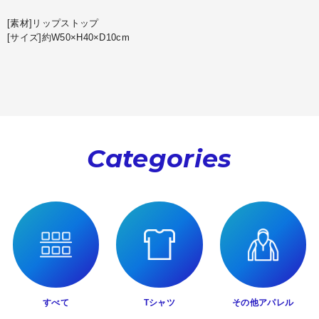
[素材]リップストップ
[サイズ]約W50×H40×D10cm
Categories
すべて
Tシャツ
その他アパレル