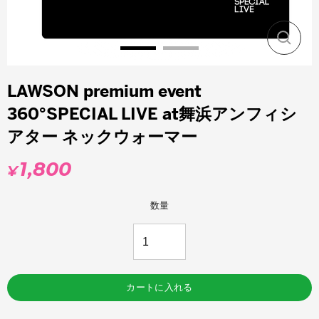
閉
じ
る
LAWSON premium event
360°SPECIAL LIVE at舞浜アンフィシ
アター ネックウォーマー
1,800
¥
通
常
価
数量
格
カートに入れる