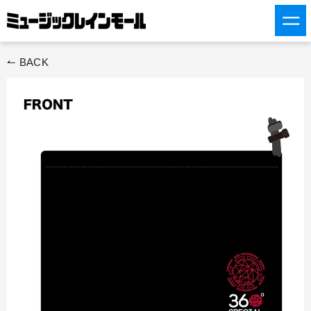
ス
キ
ッ
プ
↼ BACK
す
る