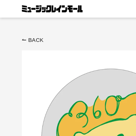
ス
キ
ッ
プ
す
↼ BACK
る