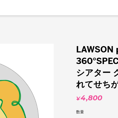
LAWSON 
360°SPE
シアター 
れてせち
4,800
¥
通
常
数量
価