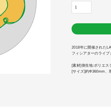
格
2018年に開催されたLAWSO
フィシアターのライブ
[素材]側生地:ポリエス
[サイズ]約Φ360mm、