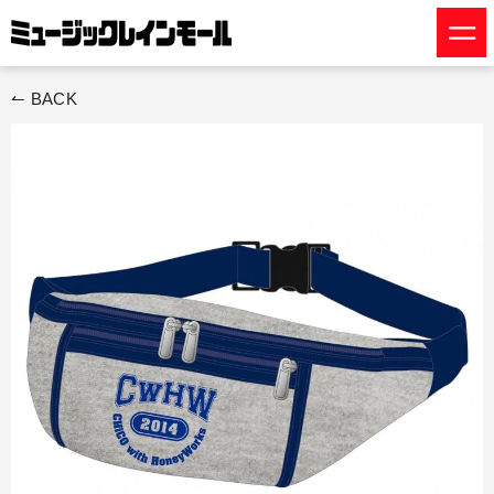
ス
キ
ッ
プ
↼ BACK
す
る