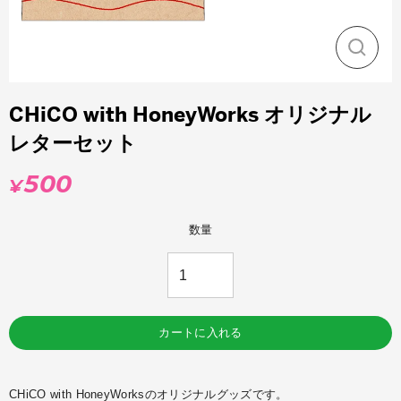
閉
じ
る
CHiCO with HoneyWorks オリジナル
レターセット
500
¥
通
常
価
数量
格
カートに入れる
CHiCO with HoneyWorksのオリジナルグッズです。