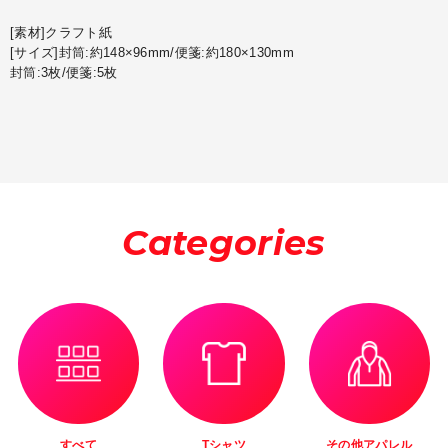
[素材]クラフト紙
[サイズ]封筒:約148×96mm/便箋:約180×130mm
封筒:3枚/便箋:5枚
Categories
すべて
Tシャツ
その他アパレル