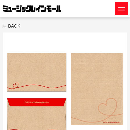
ス
キ
ッ
プ
↼ BACK
す
る