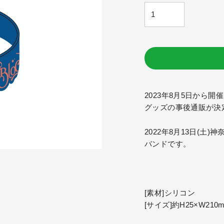
格
2023年8月5日から開催、TryS
グッズの事後通販が決
2022年8月13日(
バンドです。
[素材]シリコン
[サイズ]約H25×W21