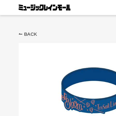
ス
キ
ッ
プ
す
↼ BACK
る