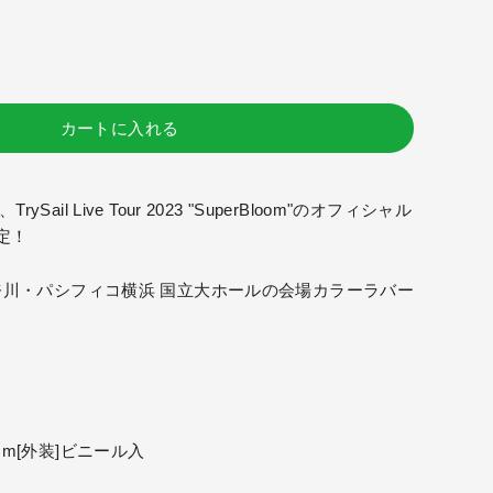
カートに入れる
ail Live Tour 2023 "SuperBloom"の
オフィシャル
定！
土)神奈川・パシフィコ横浜 国立大ホールの会場カラーラバー
0mm[外装]ビニール入