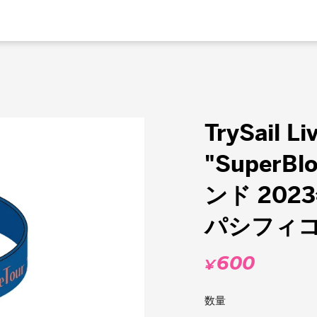
TrySail Li
"Super
ンド 20
パシフィコ
600
¥
通
常
数量
価