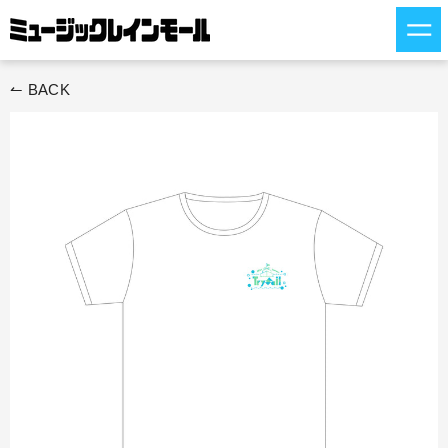
ス
キ
ッ
プ
↼ BACK
す
る