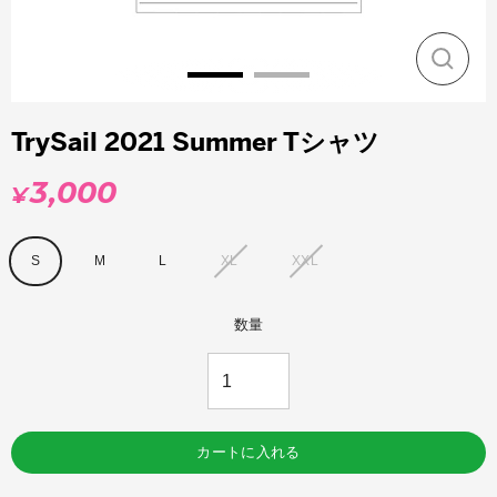
閉
じ
る
TrySail 2021 Summer Tシャツ
3,000
¥
通
常
価
size
S
M
L
XL
XXL
格
数量
カートに入れる