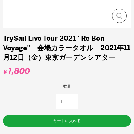
閉
じ
る
TrySail Live Tour 2021 "Re Bon
Voyage" 会場カラータオル 2021年11
月12日（金）東京ガーデンシアター
1,800
¥
通
常
価
数量
格
カートに入れる