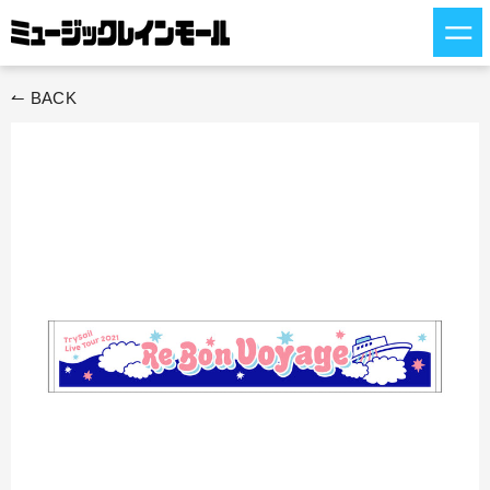
ス
キ
ッ
プ
↼ BACK
す
る